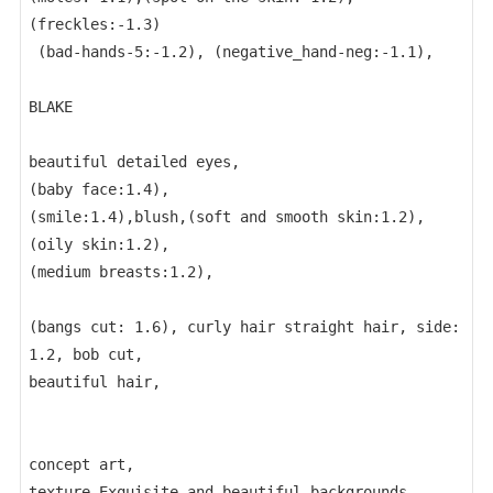
(freckles:-1.3)
 (bad-hands-5:-1.2), (negative_hand-neg:-1.1), 
BLAKE
beautiful detailed eyes,
(baby face:1.4),
(smile:1.4),blush,(soft and smooth skin:1.2),
(oily skin:1.2),
(medium breasts:1.2),
(bangs cut: 1.6), curly hair straight hair, side: 
1.2, bob cut,
beautiful hair,
concept art,
texture,Exquisite and beautiful backgrounds,