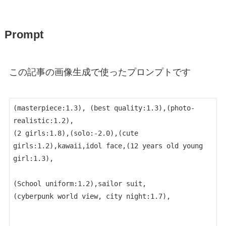
Prompt
この記事の画像生成で使ったプロンプトです
(masterpiece:1.3), (best quality:1.3),(photo-
realistic:1.2),
(2 girls:1.8),(solo:-2.0),(cute 
girls:1.2),kawaii,idol face,(12 years old young 
girl:1.3),
(School uniform:1.2),sailor suit,
(cyberpunk world view, city night:1.7),