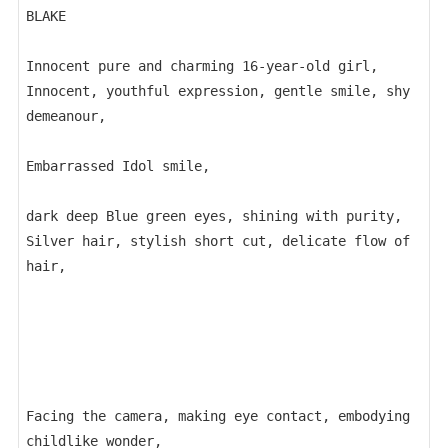
BLAKE
Innocent pure and charming 16-year-old girl, 
Innocent, youthful expression, gentle smile, shy 
demeanour,
Embarrassed Idol smile,
dark deep Blue green eyes, shining with purity,
Silver hair, stylish short cut, delicate flow of 
hair, 
Facing the camera, making eye contact, embodying 
childlike wonder, 