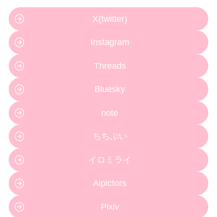
X(twitter)
Instagram
Threads
Bluesky
note
ちちぷい
イロミライ
Aipictors
Pixiv