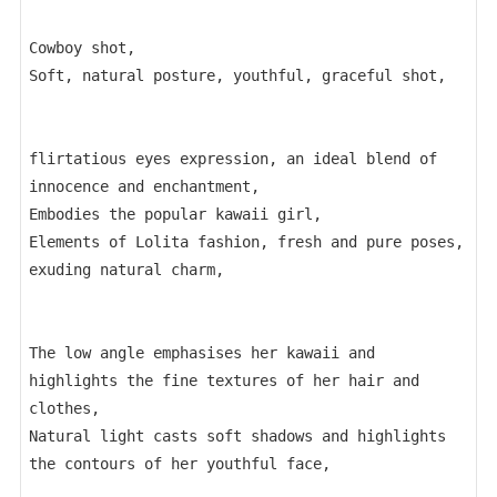
Cowboy shot, 
Soft, natural posture, youthful, graceful shot, 
flirtatious eyes expression, an ideal blend of 
innocence and enchantment, 
Embodies the popular kawaii girl,
Elements of Lolita fashion, fresh and pure poses, 
exuding natural charm, 
The low angle emphasises her kawaii and 
highlights the fine textures of her hair and 
clothes, 
Natural light casts soft shadows and highlights 
the contours of her youthful face, 