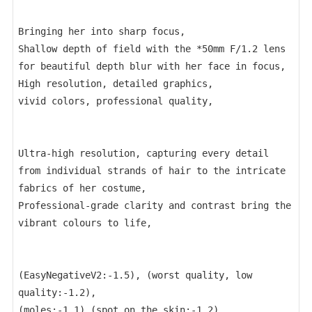
Bringing her into sharp focus,
Shallow depth of field with the *50mm F/1.2 lens 
for beautiful depth blur with her face in focus, 
High resolution, detailed graphics, 
vivid colors, professional quality,
Ultra-high resolution, capturing every detail 
from individual strands of hair to the intricate 
fabrics of her costume,
Professional-grade clarity and contrast bring the 
vibrant colours to life,
(EasyNegativeV2:-1.5), (worst quality, low 
quality:-1.2),
(moles:-1.1),(spot on the skin:-1.2),