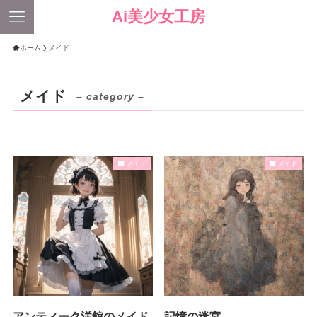
Ai美少女工房
ホーム
メイド
メイド
– category –
メイド
メイド
アンティーク洋館のメイド
記憶の迷宮