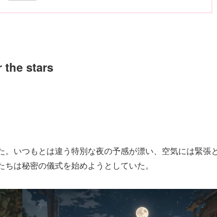
 the stars
た。いつもとは違う特別な夜の予感が漂い、空気には緊張
たちは秘密の儀式を始めようとしていた。