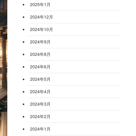
2025年1月
2024年12月
2024年10月
2024年9月
2024年8月
2024年6月
2024年5月
2024年4月
2024年3月
2024年2月
2024年1月