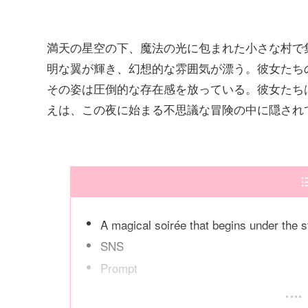
満天の星空の下、魔法の光に包まれた小さな村で
明な翼が輝き、幻想的な雰囲気が漂う。彼女たち
その姿は圧倒的な存在感を放っている。彼女たち
えは、この夜に始まる不思議な冒険の中に隠され
A magical soirée that begins under the s
SNS
Prompt