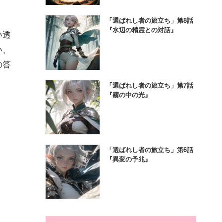
「選ばれし者の旅立ち」第8話
『水辺の精霊との対話』
い透
い、
の答
「選ばれし者の旅立ち」第7話
『霧の中の光』
「選ばれし者の旅立ち」第6話
『異変の予兆』