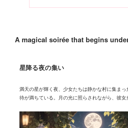
A magical soirée that begins under
星降る夜の集い
満天の星が輝く夜、少女たちは静かな村に集まっ
待が満ちている。月の光に照らされながら、彼女