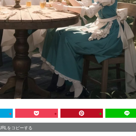
URLをコピーする